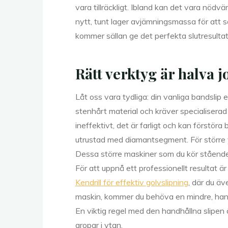
vara tillräckligt. Ibland kan det vara nödvä
nytt, tunt lager avjämningsmassa för att sä
kommer sällan ge det perfekta slutresultate
Rätt verktyg är halva j
Låt oss vara tydliga: din vanliga bandslip 
stenhårt material och kräver specialiserad 
ineffektivt, det är farligt och kan förstö
utrustad med diamantsegment. För större yt
Dessa större maskiner som du kör stående 
För att uppnå ett professionellt resultat ä
Kendrill för effektiv golvslipning
, där du äv
maskin, kommer du behöva en mindre, handh
En viktig regel med den handhållna slipen är
gropar i ytan.