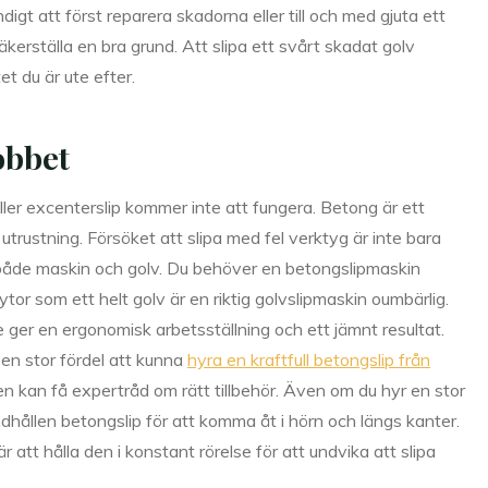
ndigt att först reparera skadorna eller till och med gjuta ett
kerställa en bra grund. Att slipa ett svårt skadat golv
t du är ute efter.
obbet
eller excenterslip kommer inte att fungera. Betong är ett
utrustning. Försöket att slipa med fel verktyg är inte bara
ra både maskin och golv. Du behöver en betongslipmaskin
or som ett helt golv är en riktig golvslipmaskin oumbärlig.
ger en ergonomisk arbetsställning och ett jämnt resultat.
r en stor fördel att kunna
hyra en kraftfull betongslip från
en kan få expertråd om rätt tillbehör. Även om du hyr en stor
ållen betongslip för att komma åt i hörn och längs kanter.
 att hålla den i konstant rörelse för att undvika att slipa