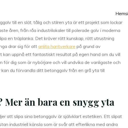
Hems
olv till en slät, tålig och stilren yta är ett projekt som lockar
ste åren, från råa industrilokaler till polerade golv i moderna
lipa en träplanka. Det kräver rätt kunskap, rätt utrustning
nga drar sig för att
anlita hantverkare
på grund av
 kan uppnå ett fantastiskt resultat på egen hand om du vill
en för dig som är nybörjare och vill undvika de vanligaste och
kan du förvandla ditt betonggolv från en grå yta till
? Mer än bara en snygg yta
r att slipa sina betonggolv är självklart estetiken. Ett slipat
an industriell känsla som är svår att efterlikna med andra