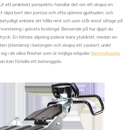
 Ur ett praktiskt perspektiv handlar det om att skapa en
tt slipa bort den porösa och ofta ojämna gjuthuden, och
r betydligt enklare att hålla rent och som står emot slitage på
 investering i golvets livslängd. Beroende på hur djupt du
tryck. En lättare slipning polerar bara ytskiktet, medan en
sten (stenarna) i betongen och skapa ett vackert, unikt
sig i de olika finisher som är möjliga erbjuder
Betonghusets
n kan förädla ett betonggolv.