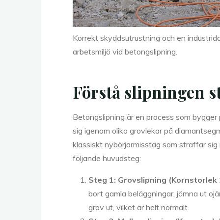
Korrekt skyddsutrustning och en industri
arbetsmiljö vid betongslipning.
Förstå slipningen st
Betongslipning är en process som bygger p
sig igenom olika grovlekar på diamantsegmen
klassiskt nybörjarmisstag som straffar sig
följande huvudsteg:
Steg 1: Grovslipning (Kornstorlek 
bort gamla beläggningar, jämna ut oj
grov ut, vilket är helt normalt.