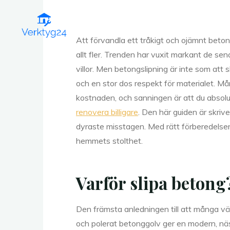
Skip
to
content
Att förvandla ett tråkigt och ojämnt betongg
allt fler. Trenden har vuxit markant de sena
villor. Men betongslipning är inte som att s
och en stor dos respekt för materialet. Må
kostnaden, och sanningen är att du absolut
renovera billigare
. Den här guiden är skriv
dyraste misstagen. Med rätt förberedelser 
hemmets stolthet.
Varför slipa betong
Den främsta anledningen till att många välje
och polerat betonggolv ger en modern, näst