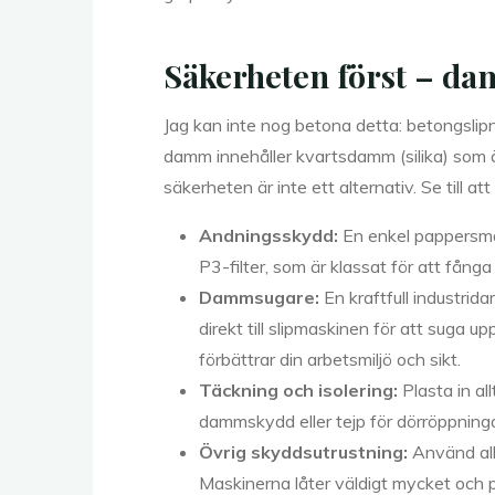
Säkerheten först – dam
Jag kan inte nog betona detta: betongsli
damm innehåller kvartsdamm (silika) som 
säkerheten är inte ett alternativ. Se till at
Andningsskydd:
En enkel pappersmas
P3-filter, som är klassat för att fånga 
Dammsugare:
En kraftfull industri
direkt till slipmaskinen för att suga
förbättrar din arbetsmiljö och sikt.
Täckning och isolering:
Plasta in al
dammskydd eller tejp för dörröppningar
Övrig skyddsutrustning:
Använd all
Maskinerna låter väldigt mycket och p