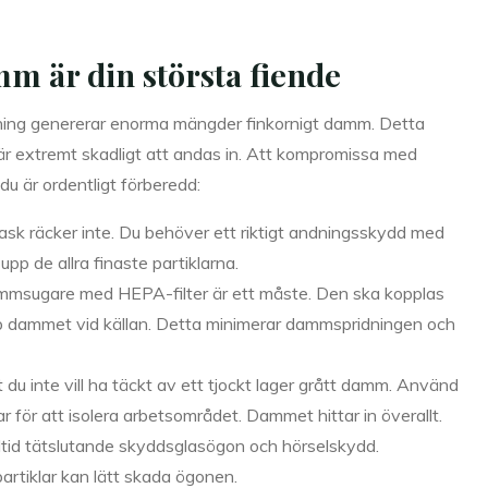
m är din största fiende
pning genererar enorma mängder finkornigt damm. Detta
är extremt skadligt att andas in. Att kompromissa med
t du är ordentligt förberedd:
k räcker inte. Du behöver ett riktigt andningsskydd med
upp de allra finaste partiklarna.
dammsugare med HEPA-filter är ett måste. Den ska kopplas
 upp dammet vid källan. Detta minimerar dammspridningen och
lt du inte vill ha täckt av ett tjockt lager grått damm. Använd
 för att isolera arbetsområdet. Dammet hittar in överallt.
tid tätslutande skyddsglasögon och hörselskydd.
artiklar kan lätt skada ögonen.