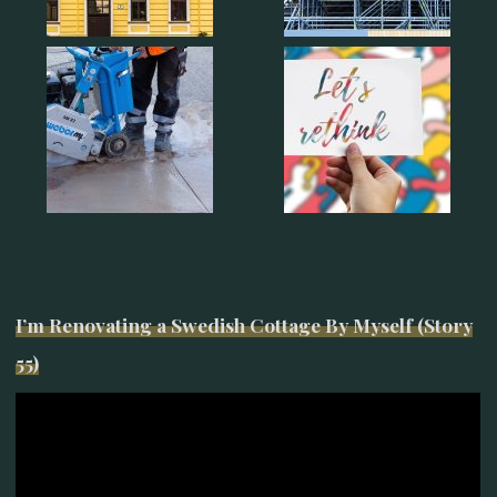
I’m Renovating a Swedish Cottage By Myself (Story
55)